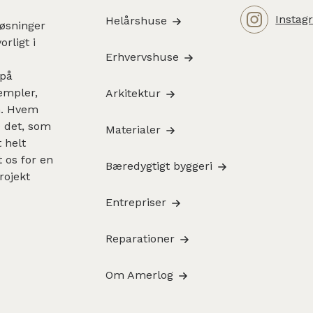
Instag
Helårshuse
løsninger
rligt i
Erhvervshuse
 på
sempler,
Arkitektur
en. Hvem
e det, som
Materialer
 helt
 os for en
Bæredygtigt byggeri
rojekt
Entrepriser
Reparationer
Om Amerlog