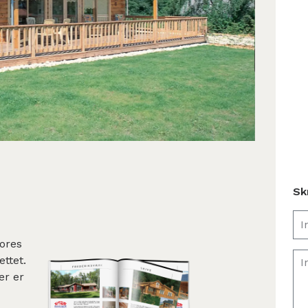
Sk
ores
ettet.
er er