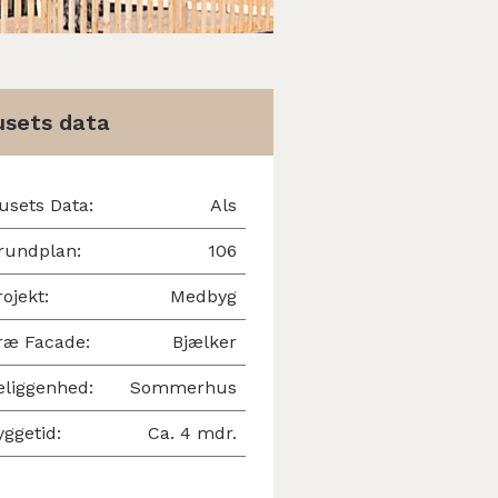
sets data
usets Data:
Als
rundplan:
106
rojekt:
Medbyg
ræ Facade:
Bjælker
eliggenhed:
Sommerhus
yggetid:
Ca. 4 mdr.