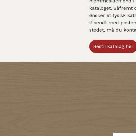
hjemmesiden end i
kataloget. Såfremt 
ønsker et fysisk kat
tilsendt med posten
stedet, må du konta
Bestil katalog her