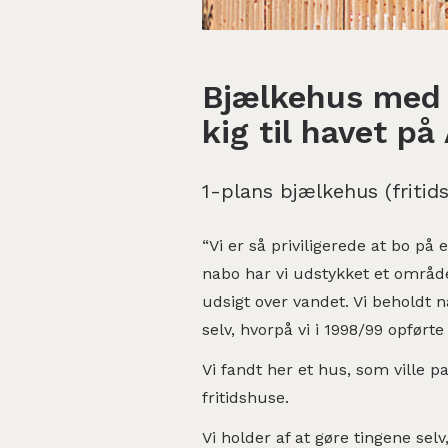
Bjælkehus med 
kig til havet på
1-plans bjælkehus (fritid
“Vi er så priviligerede at bo p
nabo har vi udstykket et område t
udsigt over vandet. Vi beholdt n
selv, hvorpå vi i 1998/99 opfør
Vi fandt her et hus, som ville p
fritidshuse.
Vi holder af at gøre tingene sel