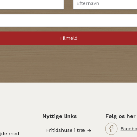
Nyttige links
Følg os her
Faceb
Fritidshuse i træ
ejde med