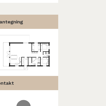
antegning
ontakt