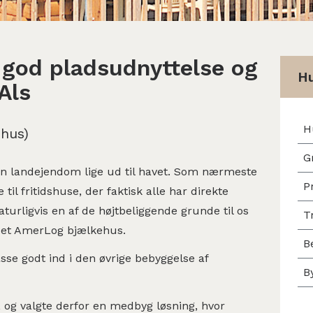
god pladsudnyttelse og
Hu
 Als
H
shus)
G
å en landejendom lige ud til havet. Som nærmeste
P
il fritidshuse, der faktisk alle har direkte
aturligvis en af de højtbeliggende grunde til os
T
te et AmerLog bjælkehus.
B
asse godt ind i den øvrige bebyggelse af
B
v, og valgte derfor en medbyg løsning, hvor