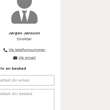
Jørgen Jønsson
Direktør
Vis telefonnummer
+45 9745 4044
Vis email
info@amerlog.dk
riv en besked