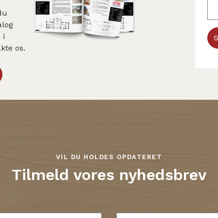
du
alog
 i
S
kte os.
VIL DU HOLDES OPDATERET
Tilmeld vores nyhedsbrev