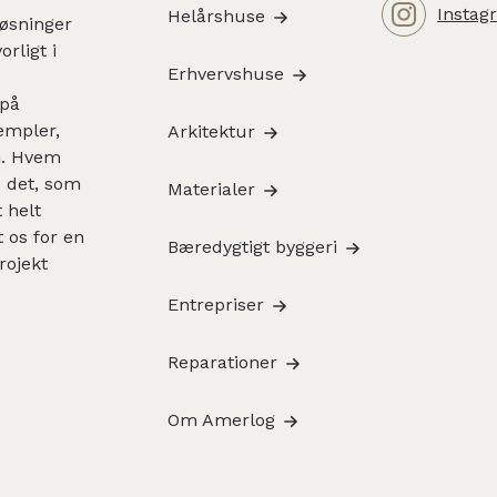
Instag
Helårshuse
løsninger
rligt i
Erhvervshuse
 på
sempler,
Arkitektur
en. Hvem
e det, som
Materialer
 helt
 os for en
Bæredygtigt byggeri
rojekt
Entrepriser
Reparationer
Om Amerlog