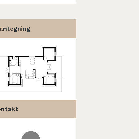
antegning
ontakt