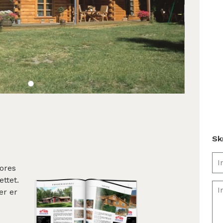
Sk
ores
ettet.
er er