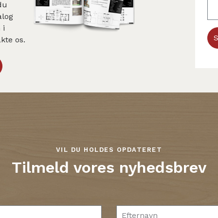
du
alog
 i
S
kte os.
VIL DU HOLDES OPDATERET
Tilmeld vores nyhedsbrev