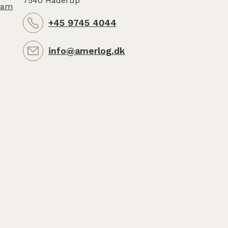
7540 Haderup
ram
+45 9745 4044
info@amerlog.dk