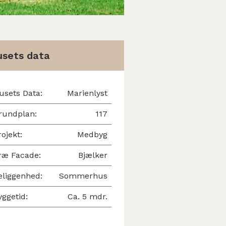
sets data
usets Data:
Marienlyst
rundplan:
117
rojekt:
Medbyg
ræ Facade:
Bjælker
eliggenhed:
Sommerhus
yggetid:
Ca. 5 mdr.