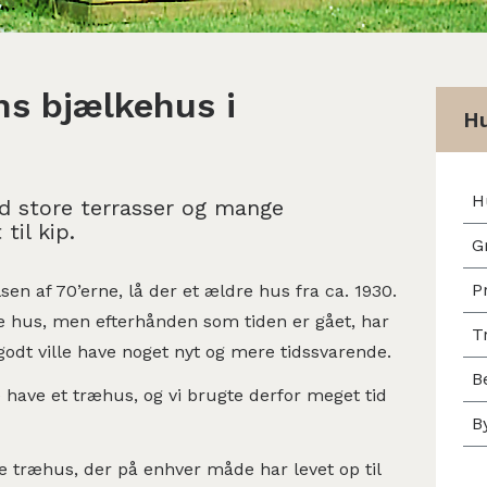
ns bjælkehus i
Hu
H
d store terrasser og mange
til kip.
G
P
en af 70’erne, lå der et ældre hus fra ca. 1930.
le hus, men efterhånden som tiden er gået, har
T
i godt ville have noget nyt og mere tidssvarende.
B
le have et træhus, og vi brugte derfor meget tid
B
ge træhus, der på enhver måde har levet op til