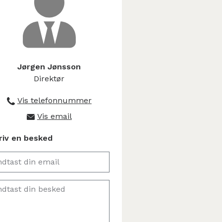
Jørgen Jønsson
Direktør
Vis telefonnummer
+45 9745 4044
Vis email
info@amerlog.dk
riv en besked