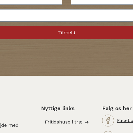
Nyttige links
Følg os her
Faceb
Fritidshuse i træ
ejde med