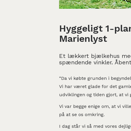
Hyggeligt 1-pla
Marienlyst
Et lækkert bjælkehus me
spændende vinkler. Åbent 
“Da vi købte grunden i begyndels
Vi har været glade for det gam
udviklingen og tiden gjort, at v
Vi var begge enige om, at vi vil
på at se os omkring.
I dag står vi så med vores dejli